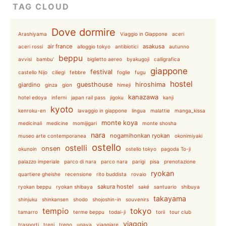
TAG CLOUD
Dove dormire
Arashiyama
Viaggio in Giappone
aceri
air france
asakusa
aceri rossi
alloggio tokyo
antibiotici
autunno
beppu
avvisi
bambu'
biglietto aereo
byakugoji
calligrafica
giappone
festival
castello Nijo
ciliegi
febbre
foglie
fugu
hostel
guesthouse
hiroshima
giardino
ginza
gion
himeji
kanazawa
hotel edoya
inferni
japan rail pass
jigoku
kanji
kyoto
kenroku-en
lavaggio in giappone
lingua
malattie
manga_kissa
monte koya
medicinali
medicine
momijigari
monte shosha
nara
nogamihonkan ryokan
museo arte contemporanea
okonimiyaki
ostello
ostelli
onsen
okunoin
ostello tokyo
pagoda To-ji
palazzo imperiale
parco di nara
parco nara
parigi
pisa
prenotazione
ryokan
quartiere gheishe
recensione
rito buddista
rovaio
sakura hostel
ryokan beppu
ryokan shibaya
saké
santuario
shibuya
takayama
shinjuku
shinkansen
shodo
shojoshin-in
souvenirs
tempio
tokyo
tamarro
terme beppu
todai-ji
torii
tour club
viaggio
trasporti
treni
treno
ugaya
viaggiare