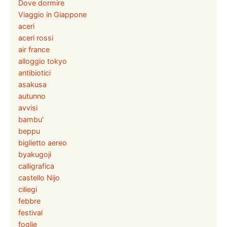
Dove dormire
Viaggio in Giappone
aceri
aceri rossi
air france
alloggio tokyo
antibiotici
asakusa
autunno
avvisi
bambu'
beppu
biglietto aereo
byakugoji
calligrafica
castello Nijo
ciliegi
febbre
festival
foglie