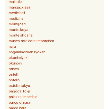
malattie
manga_kissa
medicinali
medicine
momijigari
monte koya
monte shosha
museo arte contemporanea
nara
nogamihonkan ryokan
okonimiyaki
okunoin
onsen
ostelli
ostello
ostello tokyo
pagoda To-ji
palazzo imperiale
parco di nara
parco nara