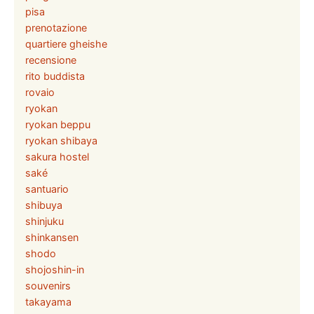
pisa
prenotazione
quartiere gheishe
recensione
rito buddista
rovaio
ryokan
ryokan beppu
ryokan shibaya
sakura hostel
saké
santuario
shibuya
shinjuku
shinkansen
shodo
shojoshin-in
souvenirs
takayama