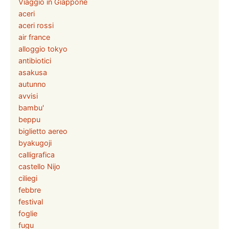
Viaggio in Giappone
aceri
aceri rossi
air france
alloggio tokyo
antibiotici
asakusa
autunno
avvisi
bambu'
beppu
biglietto aereo
byakugoji
calligrafica
castello Nijo
ciliegi
febbre
festival
foglie
fugu