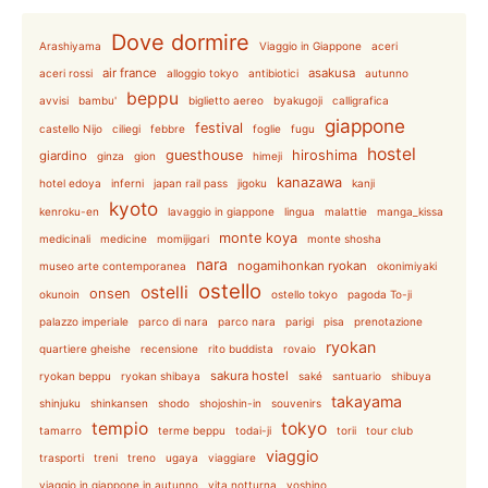
Dove dormire
Arashiyama
Viaggio in Giappone
aceri
air france
asakusa
aceri rossi
alloggio tokyo
antibiotici
autunno
beppu
avvisi
bambu'
biglietto aereo
byakugoji
calligrafica
giappone
festival
castello Nijo
ciliegi
febbre
foglie
fugu
hostel
guesthouse
hiroshima
giardino
ginza
gion
himeji
kanazawa
hotel edoya
inferni
japan rail pass
jigoku
kanji
kyoto
kenroku-en
lavaggio in giappone
lingua
malattie
manga_kissa
monte koya
medicinali
medicine
momijigari
monte shosha
nara
nogamihonkan ryokan
museo arte contemporanea
okonimiyaki
ostello
ostelli
onsen
okunoin
ostello tokyo
pagoda To-ji
palazzo imperiale
parco di nara
parco nara
parigi
pisa
prenotazione
ryokan
quartiere gheishe
recensione
rito buddista
rovaio
sakura hostel
ryokan beppu
ryokan shibaya
saké
santuario
shibuya
takayama
shinjuku
shinkansen
shodo
shojoshin-in
souvenirs
tempio
tokyo
tamarro
terme beppu
todai-ji
torii
tour club
viaggio
trasporti
treni
treno
ugaya
viaggiare
viaggio in giappone in autunno
vita notturna
yoshino