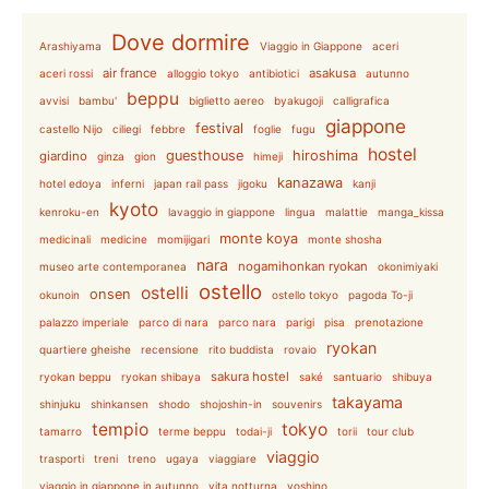
Dove dormire
Arashiyama
Viaggio in Giappone
aceri
air france
asakusa
aceri rossi
alloggio tokyo
antibiotici
autunno
beppu
avvisi
bambu'
biglietto aereo
byakugoji
calligrafica
giappone
festival
castello Nijo
ciliegi
febbre
foglie
fugu
hostel
guesthouse
hiroshima
giardino
ginza
gion
himeji
kanazawa
hotel edoya
inferni
japan rail pass
jigoku
kanji
kyoto
kenroku-en
lavaggio in giappone
lingua
malattie
manga_kissa
monte koya
medicinali
medicine
momijigari
monte shosha
nara
nogamihonkan ryokan
museo arte contemporanea
okonimiyaki
ostello
ostelli
onsen
okunoin
ostello tokyo
pagoda To-ji
palazzo imperiale
parco di nara
parco nara
parigi
pisa
prenotazione
ryokan
quartiere gheishe
recensione
rito buddista
rovaio
sakura hostel
ryokan beppu
ryokan shibaya
saké
santuario
shibuya
takayama
shinjuku
shinkansen
shodo
shojoshin-in
souvenirs
tempio
tokyo
tamarro
terme beppu
todai-ji
torii
tour club
viaggio
trasporti
treni
treno
ugaya
viaggiare
viaggio in giappone in autunno
vita notturna
yoshino