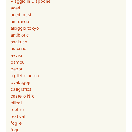
Viaggio in Giappone
aceri
aceri rossi
air france
alloggio tokyo
antibiotici
asakusa
autunno
avvisi
bambu'
beppu
biglietto aereo
byakugoji
calligrafica
castello Nijo
ciliegi
febbre
festival
foglie
fugu