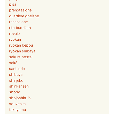
pisa
prenotazione
quartiere gheishe
recensione
rito buddista
rovaio
ryokan
ryokan beppu
ryokan shibaya
sakura hostel
saké
santuario
shibuya
shinjuku
shinkansen
shodo
shojoshin-in
souvenirs
takayama