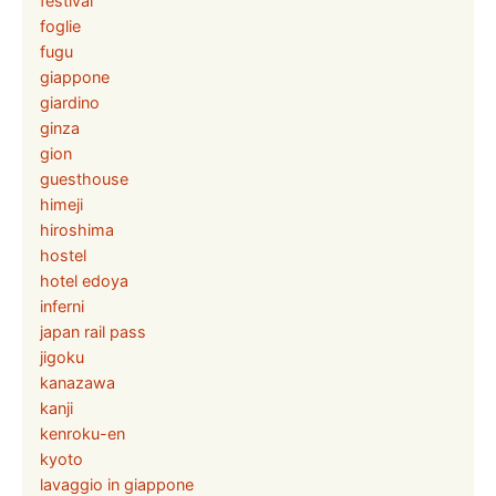
festival
foglie
fugu
giappone
giardino
ginza
gion
guesthouse
himeji
hiroshima
hostel
hotel edoya
inferni
japan rail pass
jigoku
kanazawa
kanji
kenroku-en
kyoto
lavaggio in giappone