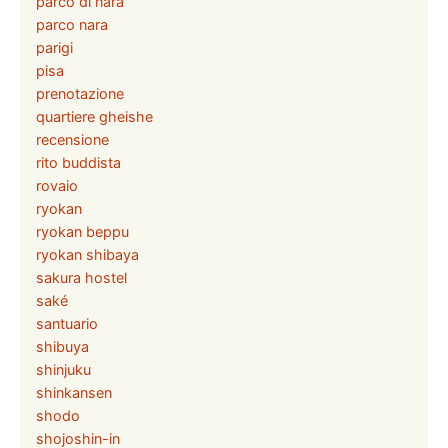
parco di nara
parco nara
parigi
pisa
prenotazione
quartiere gheishe
recensione
rito buddista
rovaio
ryokan
ryokan beppu
ryokan shibaya
sakura hostel
saké
santuario
shibuya
shinjuku
shinkansen
shodo
shojoshin-in