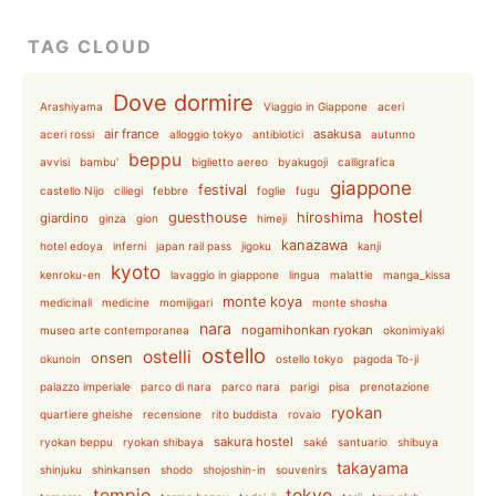
TAG CLOUD
Dove dormire
Arashiyama
Viaggio in Giappone
aceri
air france
asakusa
aceri rossi
alloggio tokyo
antibiotici
autunno
beppu
avvisi
bambu'
biglietto aereo
byakugoji
calligrafica
giappone
festival
castello Nijo
ciliegi
febbre
foglie
fugu
hostel
guesthouse
hiroshima
giardino
ginza
gion
himeji
kanazawa
hotel edoya
inferni
japan rail pass
jigoku
kanji
kyoto
kenroku-en
lavaggio in giappone
lingua
malattie
manga_kissa
monte koya
medicinali
medicine
momijigari
monte shosha
nara
nogamihonkan ryokan
museo arte contemporanea
okonimiyaki
ostello
ostelli
onsen
okunoin
ostello tokyo
pagoda To-ji
palazzo imperiale
parco di nara
parco nara
parigi
pisa
prenotazione
ryokan
quartiere gheishe
recensione
rito buddista
rovaio
sakura hostel
ryokan beppu
ryokan shibaya
saké
santuario
shibuya
takayama
shinjuku
shinkansen
shodo
shojoshin-in
souvenirs
tempio
tokyo