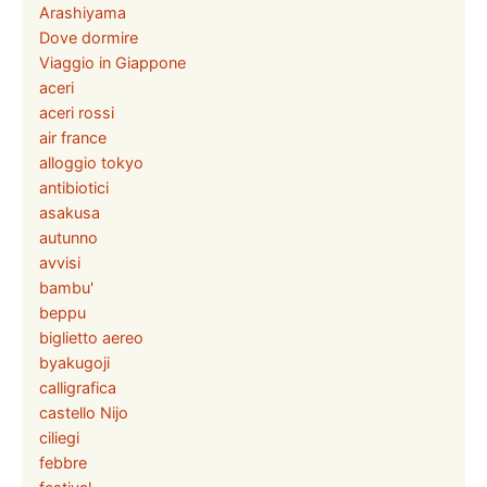
Arashiyama
Dove dormire
Viaggio in Giappone
aceri
aceri rossi
air france
alloggio tokyo
antibiotici
asakusa
autunno
avvisi
bambu'
beppu
biglietto aereo
byakugoji
calligrafica
castello Nijo
ciliegi
febbre